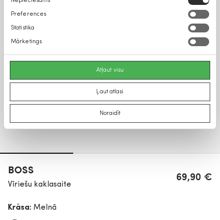
Nepieciešams
izvēle
Preferences
Statistika
Mārketings
Atļaut visu
Ļaut atlasi
Noraidīt
BOSS
69,90 €
Vīriešu kaklasaite
Krāsa:
Melnā