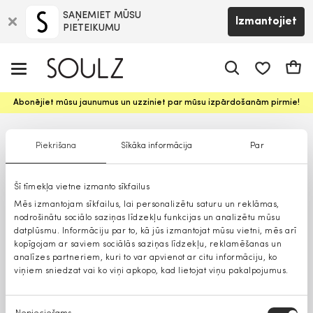
SAŅEMIET MŪSU
Izmantojiet
PIETEIKUMU
app.shop.ui.
Groz
Abonējiet mūsu jaunumus un uzziniet par mūsu izpārdošanām pirmie!
Piekrišana
Sīkāka informācija
Par
Šī tīmekļa vietne izmanto sīkfailus
Mēs izmantojam sīkfailus, lai personalizētu saturu un reklāmas,
nodrošinātu sociālo saziņas līdzekļu funkcijas un analizētu mūsu
datplūsmu. Informāciju par to, kā jūs izmantojat mūsu vietni, mēs arī
kopīgojam ar saviem sociālās saziņas līdzekļu, reklamēšanas un
analīzes partneriem, kuri to var apvienot ar citu informāciju, ko
viņiem sniedzat vai ko viņi apkopo, kad lietojat viņu pakalpojumus.
Piekrišanas