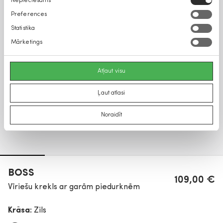
Nepieciešams
izvēle
Preferences
Statistika
Mārketings
Atļaut visu
Ļaut atlasi
Noraidīt
BOSS
109,00 €
Vīriešu krekls ar garām piedurknēm
Krāsa:
Zils