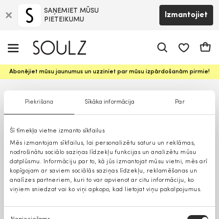
SAŅEMIET MŪSU
Izmantojiet
PIETEIKUMU
app.shop.ui.
Groz
Abonējiet mūsu jaunumus un uzziniet par mūsu izpārdošanām pirmie!
Piekrišana
Sīkāka informācija
Par
Šī tīmekļa vietne izmanto sīkfailus
Mēs izmantojam sīkfailus, lai personalizētu saturu un reklāmas,
nodrošinātu sociālo saziņas līdzekļu funkcijas un analizētu mūsu
datplūsmu. Informāciju par to, kā jūs izmantojat mūsu vietni, mēs arī
kopīgojam ar saviem sociālās saziņas līdzekļu, reklamēšanas un
analīzes partneriem, kuri to var apvienot ar citu informāciju, ko
viņiem sniedzat vai ko viņi apkopo, kad lietojat viņu pakalpojumus.
Piekrišanas