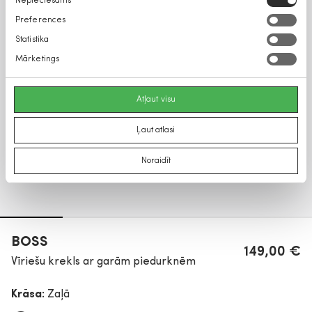
Nepieciešams
izvēle
Preferences
Statistika
Mārketings
Atļaut visu
Ļaut atlasi
Noraidīt
BOSS
149,00 €
Vīriešu krekls ar garām piedurknēm
Krāsa:
Zaļā