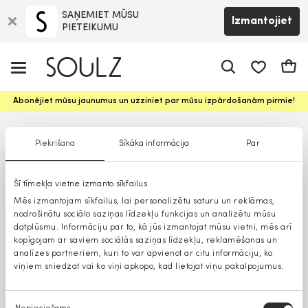
SAŅEMIET MŪSU
Izmantojiet
PIETEIKUMU
app.shop.ui.
Groz
Abonējiet mūsu jaunumus un uzziniet par mūsu izpārdošanām pirmie!
Piekrišana
Sīkāka informācija
Par
Šī tīmekļa vietne izmanto sīkfailus
Mēs izmantojam sīkfailus, lai personalizētu saturu un reklāmas,
nodrošinātu sociālo saziņas līdzekļu funkcijas un analizētu mūsu
datplūsmu. Informāciju par to, kā jūs izmantojat mūsu vietni, mēs arī
kopīgojam ar saviem sociālās saziņas līdzekļu, reklamēšanas un
analīzes partneriem, kuri to var apvienot ar citu informāciju, ko
viņiem sniedzat vai ko viņi apkopo, kad lietojat viņu pakalpojumus.
Piekrišanas