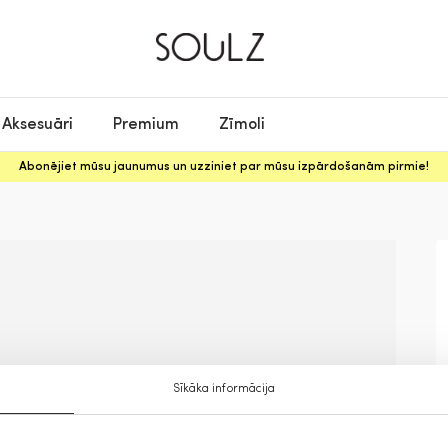
Aksesuāri
Premium
Zīmoli
Abonējiet mūsu jaunumus un uzziniet par mūsu izpārdošanām pirmie!
Sīkāka informācija