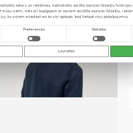
onalizētu saturu un reklāmas, nodrošinātu sociālo saziņas līdzekļu funkcija
jat mūsu vietni, mēs arī kopīgojam ar saviem sociālās saziņas līdzekļu, rek
ciju, ko viņiem sniedzat vai ko viņi apkopo, kad lietojat viņu pakalpojumus.
Preferences
Statistika
Ļaut atlasi