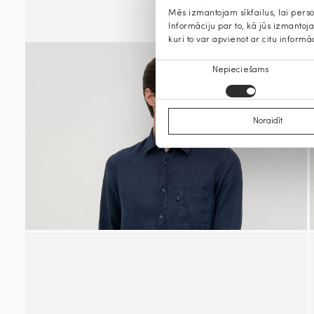
Mēs izmantojam sīkfailus, lai pers
Informāciju par to, kā jūs izmanto
kuri to var apvienot ar citu informā
Piekrišanas
Nepieciešams
izvēle
Noraidīt