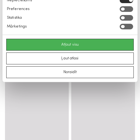
Nepieciešams
izvēle
Preferences
Statistika
Mārketings
Atļaut visu
Ļaut atlasi
Noraidīt