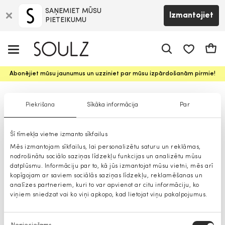
SAŅEMIET MŪSU
Izmantojiet
PIETEIKUMU
app.shop.ui.
Groz
Abonējiet mūsu jaunumus un uzziniet par mūsu izpārdošanām pirmie!
Bikses zēniem
Piekrišana
Sīkāka informācija
Par
Šī tīmekļa vietne izmanto sīkfailus
Mēs izmantojam sīkfailus, lai personalizētu saturu un reklāmas,
nodrošinātu sociālo saziņas līdzekļu funkcijas un analizētu mūsu
datplūsmu. Informāciju par to, kā jūs izmantojat mūsu vietni, mēs arī
kopīgojam ar saviem sociālās saziņas līdzekļu, reklamēšanas un
analīzes partneriem, kuri to var apvienot ar citu informāciju, ko
viņiem sniedzat vai ko viņi apkopo, kad lietojat viņu pakalpojumus.
Piekrišanas