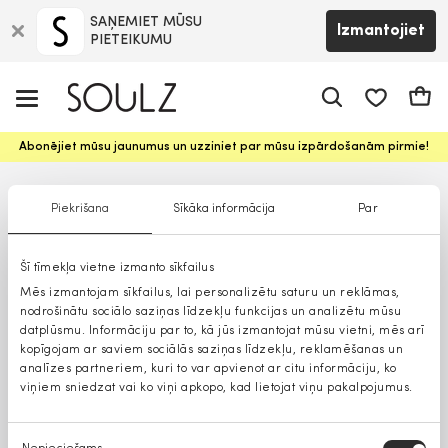
SAŅEMIET MŪSU
Izmantojiet
PIETEIKUMU
app.shop.ui.
Groz
Abonējiet mūsu jaunumus un uzziniet par mūsu izpārdošanām pirmie!
Piekrišana
Sīkāka informācija
Par
Šī tīmekļa vietne izmanto sīkfailus
Mēs izmantojam sīkfailus, lai personalizētu saturu un reklāmas,
nodrošinātu sociālo saziņas līdzekļu funkcijas un analizētu mūsu
datplūsmu. Informāciju par to, kā jūs izmantojat mūsu vietni, mēs arī
kopīgojam ar saviem sociālās saziņas līdzekļu, reklamēšanas un
analīzes partneriem, kuri to var apvienot ar citu informāciju, ko
viņiem sniedzat vai ko viņi apkopo, kad lietojat viņu pakalpojumus.
Piekrišanas