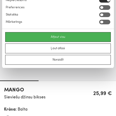
Nepieciešams
izvēle
Preferences
Statistika
Mārketings
Atļaut visu
Ļaut atlasi
Noraidīt
MANGO
25,99 €
Sieviešu džinsu bikses
Krāsa:
Balta