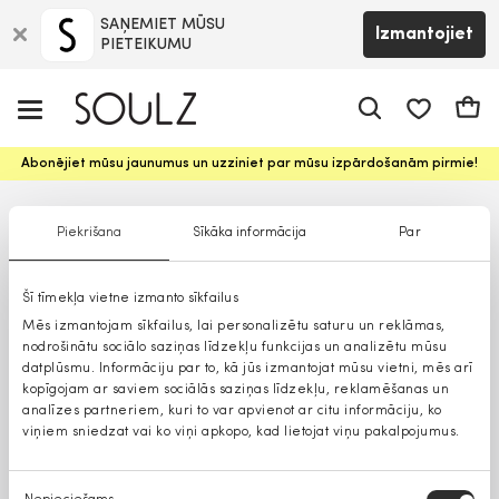
SAŅEMIET MŪSU
Izmantojiet
PIETEIKUMU
app.shop.ui.
Groz
Abonējiet mūsu jaunumus un uzziniet par mūsu izpārdošanām pirmie!
Piekrišana
Sīkāka informācija
Par
Šī tīmekļa vietne izmanto sīkfailus
Mēs izmantojam sīkfailus, lai personalizētu saturu un reklāmas,
nodrošinātu sociālo saziņas līdzekļu funkcijas un analizētu mūsu
datplūsmu. Informāciju par to, kā jūs izmantojat mūsu vietni, mēs arī
kopīgojam ar saviem sociālās saziņas līdzekļu, reklamēšanas un
analīzes partneriem, kuri to var apvienot ar citu informāciju, ko
viņiem sniedzat vai ko viņi apkopo, kad lietojat viņu pakalpojumus.
Piekrišanas