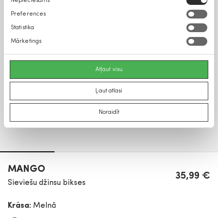
Nepieciešams
izvēle
Preferences
Statistika
Mārketings
Atļaut visu
Ļaut atlasi
Noraidīt
MANGO
35,99 €
Sieviešu džinsu bikses
Krāsa:
Melnā