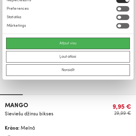
Nepieciešams
izvēle
Preferences
Statistika
Mārketings
Atļaut visu
Ļaut atlasi
Noraidīt
MANGO
9,95 €
29,99 €
Sieviešu džinsu bikses
Krāsa:
Melnā