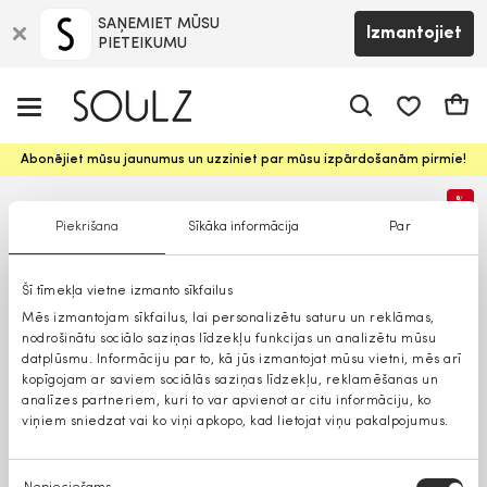
SAŅEMIET MŪSU
Izmantojiet
PIETEIKUMU
app.shop.ui.
Groz
Abonējiet mūsu jaunumus un uzziniet par mūsu izpārdošanām pirmie!
%
Piekrišana
Sīkāka informācija
Par
Šī tīmekļa vietne izmanto sīkfailus
Mēs izmantojam sīkfailus, lai personalizētu saturu un reklāmas,
nodrošinātu sociālo saziņas līdzekļu funkcijas un analizētu mūsu
datplūsmu. Informāciju par to, kā jūs izmantojat mūsu vietni, mēs arī
kopīgojam ar saviem sociālās saziņas līdzekļu, reklamēšanas un
analīzes partneriem, kuri to var apvienot ar citu informāciju, ko
viņiem sniedzat vai ko viņi apkopo, kad lietojat viņu pakalpojumus.
Piekrišanas