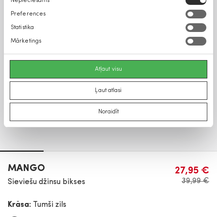
Nepieciešams
izvēle
Preferences
Statistika
Mārketings
Atļaut visu
Ļaut atlasi
Noraidīt
MANGO
27,95 €
39,99 €
Sieviešu džinsu bikses
Krāsa:
Tumši zils