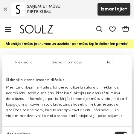
SAŅEMIET MŪSU
Izmantojiet
PIETEIKUMU
app.shop.ui.
Groz
Abonējiet mūsu jaunumus un uzziniet par mūsu izpārdošanām pirmie!
Sieviešu mēteļi
Piekrišana
Sīkāka informācija
Par
Šī tīmekļa vietne izmanto sīkfailus
Mēs izmantojam sīkfailus, lai personalizētu saturu un reklāmas,
nodrošinātu sociālo saziņas līdzekļu funkcijas un analizētu mūsu
datplūsmu. Informāciju par to, kā jūs izmantojat mūsu vietni, mēs arī
kopīgojam ar saviem sociālās saziņas līdzekļu, reklamēšanas un
analīzes partneriem, kuri to var apvienot ar citu informāciju, ko
viņiem sniedzat vai ko viņi apkopo, kad lietojat viņu pakalpojumus.
Piekrišanas