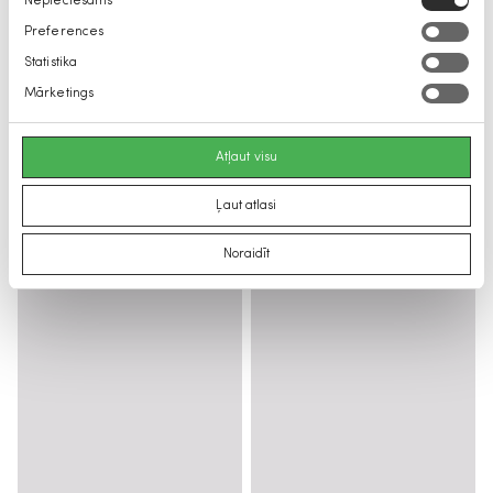
Nepieciešams
izvēle
Preferences
Statistika
Mārketings
Atļaut visu
Ļaut atlasi
Noraidīt