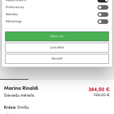
Nepieciešams
izvēle
Preferences
Statistika
Mārketings
Atļaut visu
Ļaut atlasi
Noraidīt
Marina Rinaldi
384,50 €
769,00 €
Sieviešu mētelis
Krāsa:
Smilšu