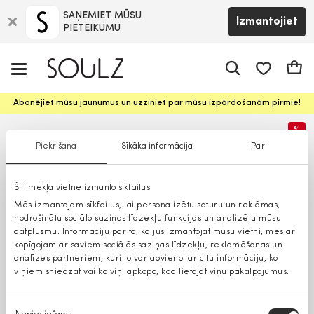
SAŅEMIET MŪSU
Izmantojiet
PIETEIKUMU
app.shop.ui.
Groz
Abonējiet mūsu jaunumus un uzziniet par mūsu izpārdošanām pirmie!
%
Piekrišana
Sīkāka informācija
Par
Šī tīmekļa vietne izmanto sīkfailus
Mēs izmantojam sīkfailus, lai personalizētu saturu un reklāmas,
nodrošinātu sociālo saziņas līdzekļu funkcijas un analizētu mūsu
datplūsmu. Informāciju par to, kā jūs izmantojat mūsu vietni, mēs arī
kopīgojam ar saviem sociālās saziņas līdzekļu, reklamēšanas un
analīzes partneriem, kuri to var apvienot ar citu informāciju, ko
viņiem sniedzat vai ko viņi apkopo, kad lietojat viņu pakalpojumus.
Piekrišanas