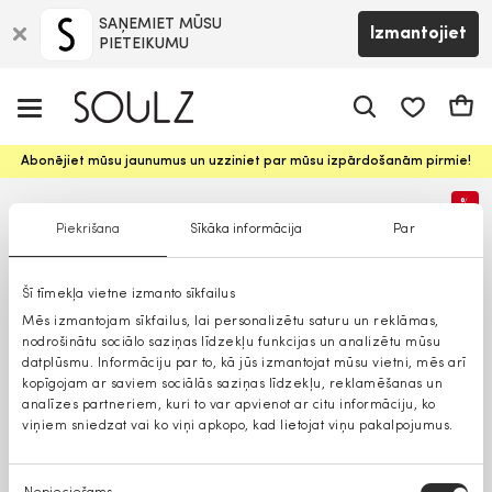
SAŅEMIET MŪSU
Izmantojiet
PIETEIKUMU
app.shop.ui.
Groz
Abonējiet mūsu jaunumus un uzziniet par mūsu izpārdošanām pirmie!
%
Piekrišana
Sīkāka informācija
Par
Šī tīmekļa vietne izmanto sīkfailus
Mēs izmantojam sīkfailus, lai personalizētu saturu un reklāmas,
nodrošinātu sociālo saziņas līdzekļu funkcijas un analizētu mūsu
datplūsmu. Informāciju par to, kā jūs izmantojat mūsu vietni, mēs arī
kopīgojam ar saviem sociālās saziņas līdzekļu, reklamēšanas un
analīzes partneriem, kuri to var apvienot ar citu informāciju, ko
viņiem sniedzat vai ko viņi apkopo, kad lietojat viņu pakalpojumus.
Piekrišanas