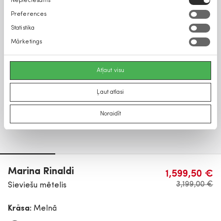
Nepieciešams
izvēle
Preferences
Statistika
Mārketings
Atļaut visu
Ļaut atlasi
Noraidīt
Marina Rinaldi
1,599,50 €
3,199,00 €
Sieviešu mētelis
Krāsa:
Melnā