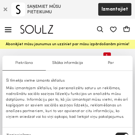
SAŅEMIET MŪSU
Izmantojiet
PIETEIKUMU
app.shop.ui.
Groz
Abonējiet mūsu jaunumus un uzziniet par mūsu izpārdošanām pirmie!
%
Piekrišana
Sīkāka informācija
Par
Lielāki izmēri
Šī tīmekļa vietne izmanto sīkfailus
Mēs izmantojam sīkfailus, lai personalizētu saturu un reklāmas,
nodrošinātu sociālo saziņas līdzekļu funkcijas un analizētu mūsu
datplūsmu. Informāciju par to, kā jūs izmantojat mūsu vietni, mēs arī
kopīgojam ar saviem sociālās saziņas līdzekļu, reklamēšanas un
analīzes partneriem, kuri to var apvienot ar citu informāciju, ko
viņiem sniedzat vai ko viņi apkopo, kad lietojat viņu pakalpojumus.
Piekrišanas