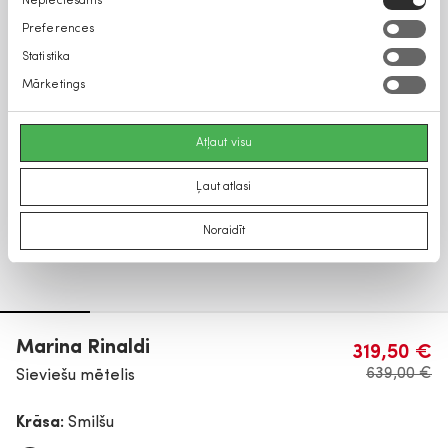
Nepieciešams
izvēle
Preferences
Statistika
Mārketings
Atļaut visu
Ļaut atlasi
Noraidīt
Marina Rinaldi
319,50 €
639,00 €
Sieviešu mētelis
Krāsa:
Smilšu