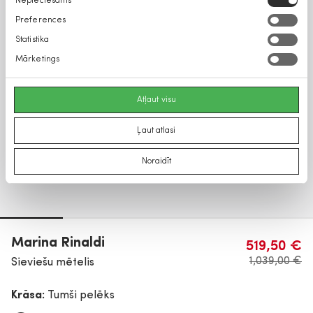
Nepieciešams
izvēle
Preferences
Statistika
Mārketings
Atļaut visu
Ļaut atlasi
Noraidīt
Marina Rinaldi
519,50 €
1,039,00 €
Sieviešu mētelis
Krāsa:
Tumši pelēks