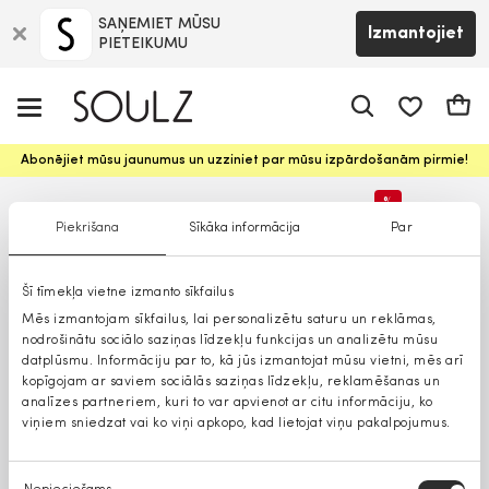
SAŅEMIET MŪSU
Izmantojiet
PIETEIKUMU
app.shop.ui.
Groz
Abonējiet mūsu jaunumus un uzziniet par mūsu izpārdošanām pirmie!
%
Piekrišana
Sīkāka informācija
Par
Lielāki izmēri
Šī tīmekļa vietne izmanto sīkfailus
Mēs izmantojam sīkfailus, lai personalizētu saturu un reklāmas,
nodrošinātu sociālo saziņas līdzekļu funkcijas un analizētu mūsu
datplūsmu. Informāciju par to, kā jūs izmantojat mūsu vietni, mēs arī
kopīgojam ar saviem sociālās saziņas līdzekļu, reklamēšanas un
analīzes partneriem, kuri to var apvienot ar citu informāciju, ko
viņiem sniedzat vai ko viņi apkopo, kad lietojat viņu pakalpojumus.
Piekrišanas