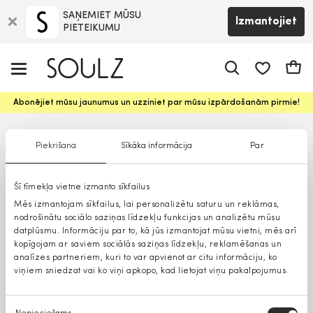
SAŅEMIET MŪSU
Izmantojiet
PIETEIKUMU
app.shop.ui.
Groz
Abonējiet mūsu jaunumus un uzziniet par mūsu izpārdošanām pirmie!
Piekrišana
Sīkāka informācija
Par
Šī tīmekļa vietne izmanto sīkfailus
Mēs izmantojam sīkfailus, lai personalizētu saturu un reklāmas,
nodrošinātu sociālo saziņas līdzekļu funkcijas un analizētu mūsu
datplūsmu. Informāciju par to, kā jūs izmantojat mūsu vietni, mēs arī
kopīgojam ar saviem sociālās saziņas līdzekļu, reklamēšanas un
analīzes partneriem, kuri to var apvienot ar citu informāciju, ko
viņiem sniedzat vai ko viņi apkopo, kad lietojat viņu pakalpojumus.
Piekrišanas