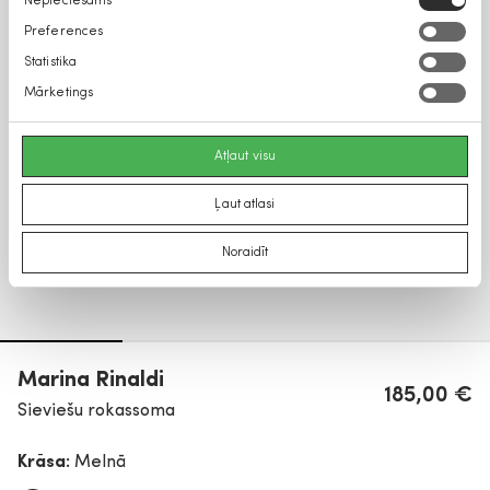
Nepieciešams
izvēle
Preferences
Statistika
Mārketings
Atļaut visu
Ļaut atlasi
Noraidīt
Marina Rinaldi
185,00 €
Sieviešu rokassoma
Krāsa:
Melnā