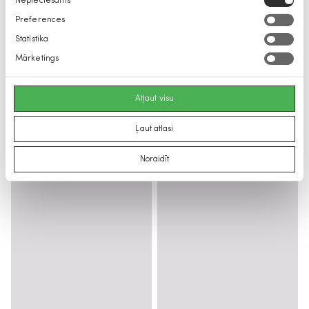
Nepieciešams
izvēle
Preferences
Statistika
Mārketings
Atļaut visu
Ļaut atlasi
Noraidīt