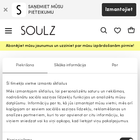
SAŅEMIET MŪSU
Izmantojiet
PIETEIKUMU
app.shop.ui.
Groz
Abonējiet mūsu jaunumus un uzziniet par mūsu izpārdošanām pirmie!
Sieviešu svārki
Piekrišana
Sīkāka informācija
Par
Šī tīmekļa vietne izmanto sīkfailus
Mēs izmantojam sīkfailus, lai personalizētu saturu un reklāmas,
nodrošinātu sociālo saziņas līdzekļu funkcijas un analizētu mūsu
datplūsmu. Informāciju par to, kā jūs izmantojat mūsu vietni, mēs arī
kopīgojam ar saviem sociālās saziņas līdzekļu, reklamēšanas un
analīzes partneriem, kuri to var apvienot ar citu informāciju, ko
viņiem sniedzat vai ko viņi apkopo, kad lietojat viņu pakalpojumus.
Piekrišanas