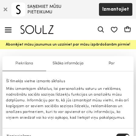
SAŅEMIET MŪSU
Izmantojiet
PIETEIKUMU
app.shop.ui.
Groz
Abonējiet mūsu jaunumus un uzziniet par mūsu izpārdošanām pirmie!
Sieviešu svārki
Piekrišana
Sīkāka informācija
Par
Šī tīmekļa vietne izmanto sīkfailus
Mēs izmantojam sīkfailus, lai personalizētu saturu un reklāmas,
nodrošinātu sociālo saziņas līdzekļu funkcijas un analizētu mūsu
datplūsmu. Informāciju par to, kā jūs izmantojat mūsu vietni, mēs arī
kopīgojam ar saviem sociālās saziņas līdzekļu, reklamēšanas un
analīzes partneriem, kuri to var apvienot ar citu informāciju, ko
viņiem sniedzat vai ko viņi apkopo, kad lietojat viņu pakalpojumus.
Piekrišanas