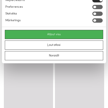
Nepieciešams
izvēle
Preferences
Statistika
Mārketings
Atļaut visu
Ļaut atlasi
Noraidīt