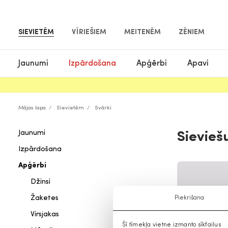
SIEVIETĒM
VĪRIEŠIEM
MEITENĒM
ZĒNIEM
Jaunumi
Izpārdošana
Apģērbi
Apavi
Mājas lapa
Sievietēm
Svārki
Jaunumi
Sievieš
Izpārdošana
Apģērbi
Džinsi
Žaketes
Piekrišana
Virsjakas
Šī tīmekļa vietne izmanto sīkfailus