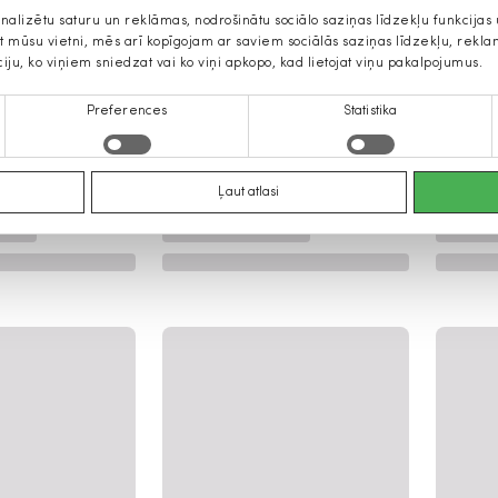
onalizētu saturu un reklāmas, nodrošinātu sociālo saziņas līdzekļu funkcija
jat mūsu vietni, mēs arī kopīgojam ar saviem sociālās saziņas līdzekļu, rek
ciju, ko viņiem sniedzat vai ko viņi apkopo, kad lietojat viņu pakalpojumus.
Preferences
Statistika
Ļaut atlasi