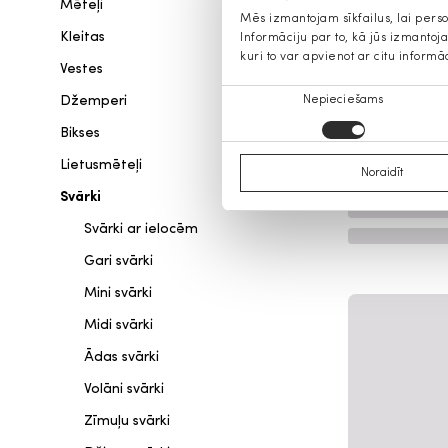
Mēteļi
Mēs izmantojam sīkfailus, lai pers
Kleitas
Informāciju par to, kā jūs izmanto
kuri to var apvienot ar citu informā
Vestes
Piekrišanas
Džemperi
Nepieciešams
izvēle
Bikses
Lietusmēteļi
Noraidīt
Svārki
Svārki ar ielocēm
Gari svārki
Mini svārki
Midi svārki
Ādas svārki
Volāni svārki
Zīmuļu svārki