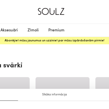
Aksesuāri
Zīmoli
Premium
Abonējiet mūsu jaunumus un uzziniet par mūsu izpārdošanām pirmie!
u svārki
Sīkāka informācija