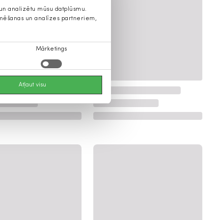
s un analizētu mūsu datplūsmu.
lamēšanas un analīzes partneriem,
Mārketings
Atļaut visu