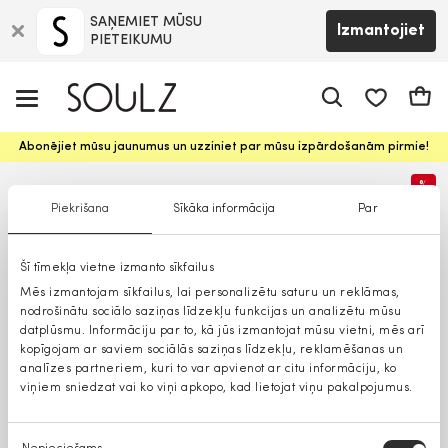
SAŅEMIET MŪSU
Izmantojiet
PIETEIKUMU
app.shop.ui.
Groz
Abonējiet mūsu jaunumus un uzziniet par mūsu izpārdošanām pirmie!
%
Piekrišana
Sīkāka informācija
Par
Šī tīmekļa vietne izmanto sīkfailus
Mēs izmantojam sīkfailus, lai personalizētu saturu un reklāmas,
nodrošinātu sociālo saziņas līdzekļu funkcijas un analizētu mūsu
datplūsmu. Informāciju par to, kā jūs izmantojat mūsu vietni, mēs arī
kopīgojam ar saviem sociālās saziņas līdzekļu, reklamēšanas un
analīzes partneriem, kuri to var apvienot ar citu informāciju, ko
viņiem sniedzat vai ko viņi apkopo, kad lietojat viņu pakalpojumus.
Piekrišanas