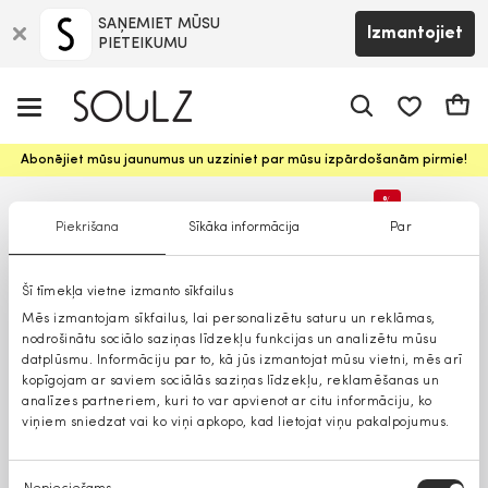
SAŅEMIET MŪSU
Izmantojiet
PIETEIKUMU
app.shop.ui.
Groz
Abonējiet mūsu jaunumus un uzziniet par mūsu izpārdošanām pirmie!
%
Piekrišana
Sīkāka informācija
Par
Lielāki izmēri
Šī tīmekļa vietne izmanto sīkfailus
Mēs izmantojam sīkfailus, lai personalizētu saturu un reklāmas,
nodrošinātu sociālo saziņas līdzekļu funkcijas un analizētu mūsu
datplūsmu. Informāciju par to, kā jūs izmantojat mūsu vietni, mēs arī
kopīgojam ar saviem sociālās saziņas līdzekļu, reklamēšanas un
analīzes partneriem, kuri to var apvienot ar citu informāciju, ko
viņiem sniedzat vai ko viņi apkopo, kad lietojat viņu pakalpojumus.
Piekrišanas