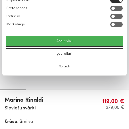
Nepieciešams
izvēle
Preferences
Statistika
Mārketings
Atļaut visu
Ļaut atlasi
Noraidīt
Marina Rinaldi
119,00 €
279,00 €
Sieviešu svārki
Krāsa:
Smilšu