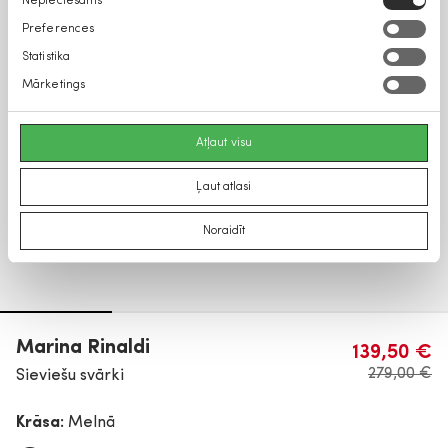
Nepieciešams
izvēle
Preferences
Statistika
Mārketings
Atļaut visu
Ļaut atlasi
Noraidīt
Marina Rinaldi
139,50 €
279,00 €
Sieviešu svārki
Krāsa:
Melnā