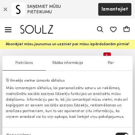
SAŅEMIET MŪSU
Izmantojiet
PIETEIKUMU
app.shop.ui.
Groz
Abonējiet mūsu jaunumus un uzziniet par mūsu izpārdošanām pirmie!
%
Piekrišana
Sīkāka informācija
Par
Lielāki izmēri
Šī tīmekļa vietne izmanto sīkfailus
Mēs izmantojam sīkfailus, lai personalizētu saturu un reklāmas,
nodrošinātu sociālo saziņas līdzekļu funkcijas un analizētu mūsu
datplūsmu. Informāciju par to, kā jūs izmantojat mūsu vietni, mēs arī
kopīgojam ar saviem sociālās saziņas līdzekļu, reklamēšanas un
analīzes partneriem, kuri to var apvienot ar citu informāciju, ko
viņiem sniedzat vai ko viņi apkopo, kad lietojat viņu pakalpojumus.
Piekrišanas