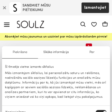
SAŅEMIET MŪSU
Izmantojiet
PIETEIKUMU
app.shop.ui.
Groz
Abonējiet mūsu jaunumus un uzziniet par mūsu izpārdošanām pirmie!
%
Piekrišana
Sīkāka informācija
Par
Lielāki izmēri
Šī tīmekļa vietne izmanto sīkfailus
Mēs izmantojam sīkfailus, lai personalizētu saturu un reklāmas,
nodrošinātu sociālo saziņas līdzekļu funkcijas un analizētu mūsu
datplūsmu. Informāciju par to, kā jūs izmantojat mūsu vietni, mēs arī
kopīgojam ar saviem sociālās saziņas līdzekļu, reklamēšanas un
analīzes partneriem, kuri to var apvienot ar citu informāciju, ko
viņiem sniedzat vai ko viņi apkopo, kad lietojat viņu pakalpojumus.
Piekrišanas