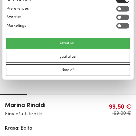
Nepieciešams
izvēle
Preferences
Statistika
Mārketings
Atļaut visu
Ļaut atlasi
Noraidīt
Marina Rinaldi
99,50 €
199,00 €
Sieviešu t-krekls
Krāsa:
Balta