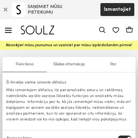
SAŅEMIET MŪSU
Izmantojiet
PIETEIKUMU
app.shop.ui.
Groz
Abonējiet mūsu jaunumus un uzziniet par mūsu izpārdošanām pirmie!
Piekrišana
Sīkāka informācija
Par
Šī tīmekļa vietne izmanto sīkfailus
Mēs izmantojam sīkfailus, lai personalizētu saturu un reklāmas,
nodrošinātu sociālo saziņas līdzekļu funkcijas un analizētu mūsu
datplūsmu. Informāciju par to, kā jūs izmantojat mūsu vietni, mēs arī
kopīgojam ar saviem sociālās saziņas līdzekļu, reklamēšanas un
analīzes partneriem, kuri to var apvienot ar citu informāciju, ko
viņiem sniedzat vai ko viņi apkopo, kad lietojat viņu pakalpojumus.
Piekrišanas