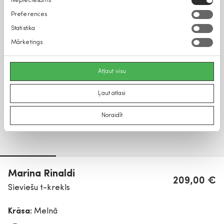
Nepieciešams
izvēle
Preferences
Statistika
Mārketings
Atļaut visu
Ļaut atlasi
Noraidīt
Marina Rinaldi
209,00 €
Sieviešu t-krekls
Krāsa:
Melnā