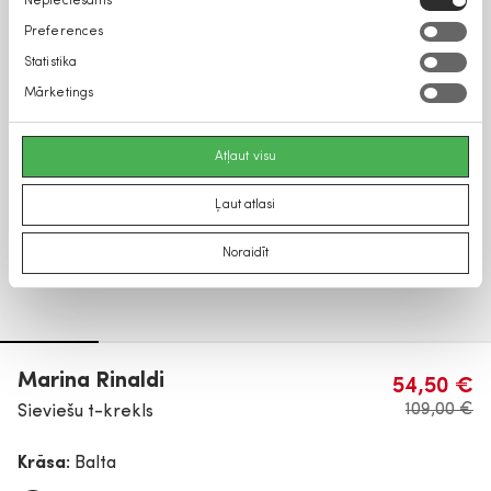
Nepieciešams
izvēle
Preferences
Statistika
Mārketings
Atļaut visu
Ļaut atlasi
Noraidīt
Marina Rinaldi
54,50 €
109,00 €
Sieviešu t-krekls
Krāsa:
Balta