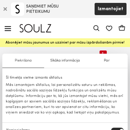
SAŅEMIET MŪSU
Izmantojiet
PIETEIKUMU
app.shop.ui.
Groz
Abonējiet mūsu jaunumus un uzziniet par mūsu izpārdošanām pirmie!
%
Piekrišana
Sīkāka informācija
Par
Lielāki izmēri
Šī tīmekļa vietne izmanto sīkfailus
Mēs izmantojam sīkfailus, lai personalizētu saturu un reklāmas,
nodrošinātu sociālo saziņas līdzekļu funkcijas un analizētu mūsu
datplūsmu. Informāciju par to, kā jūs izmantojat mūsu vietni, mēs arī
kopīgojam ar saviem sociālās saziņas līdzekļu, reklamēšanas un
analīzes partneriem, kuri to var apvienot ar citu informāciju, ko
viņiem sniedzat vai ko viņi apkopo, kad lietojat viņu pakalpojumus.
Piekrišanas