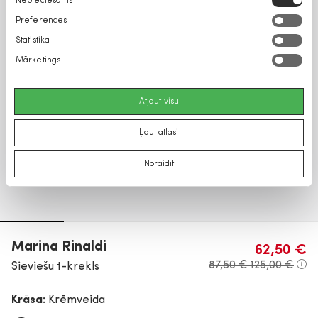
Nepieciešams
izvēle
Preferences
Statistika
Mārketings
Atļaut visu
Ļaut atlasi
Noraidīt
Marina Rinaldi
62,50 €
87,50 €
125,00 €
Sieviešu t-krekls
Krāsa:
Krēmveida