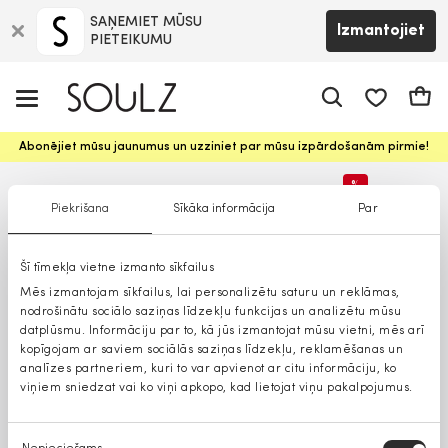
SAŅEMIET MŪSU
Izmantojiet
PIETEIKUMU
app.shop.ui.
Groz
Abonējiet mūsu jaunumus un uzziniet par mūsu izpārdošanām pirmie!
%
Piekrišana
Sīkāka informācija
Par
Lielāki izmēri
Šī tīmekļa vietne izmanto sīkfailus
Mēs izmantojam sīkfailus, lai personalizētu saturu un reklāmas,
nodrošinātu sociālo saziņas līdzekļu funkcijas un analizētu mūsu
datplūsmu. Informāciju par to, kā jūs izmantojat mūsu vietni, mēs arī
kopīgojam ar saviem sociālās saziņas līdzekļu, reklamēšanas un
analīzes partneriem, kuri to var apvienot ar citu informāciju, ko
viņiem sniedzat vai ko viņi apkopo, kad lietojat viņu pakalpojumus.
Piekrišanas