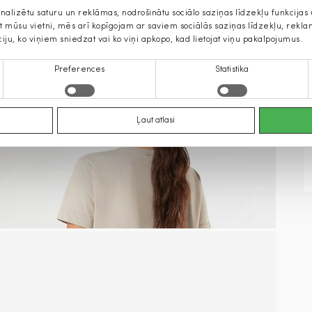
onalizētu saturu un reklāmas, nodrošinātu sociālo saziņas līdzekļu funkcija
jat mūsu vietni, mēs arī kopīgojam ar saviem sociālās saziņas līdzekļu, rek
ciju, ko viņiem sniedzat vai ko viņi apkopo, kad lietojat viņu pakalpojumus.
Preferences
Statistika
Ļaut atlasi