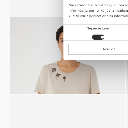
Mēs izmantojam sīkfailus, lai pers
Informāciju par to, kā jūs izmanto
kuri to var apvienot ar citu informā
Piekrišanas
Nepieciešams
izvēle
Noraidīt