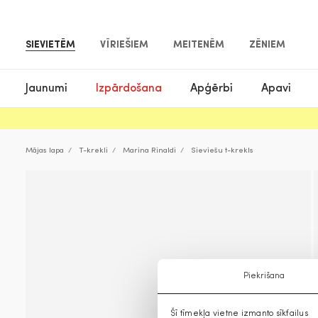
SIEVIETĒM
VĪRIEŠIEM
MEITENĒM
ZĒNIEM
Jaunumi
Izpārdošana
Apģērbi
Apavi
Mājas lapa
T-krekli
Marina Rinaldi
Sieviešu t-krekls
Piekrišana
Šī tīmekļa vietne izmanto sīkfailus