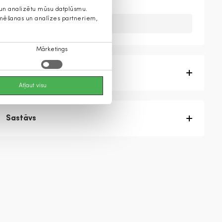
s un analizētu mūsu datplūsmu.
lamēšanas un analīzes partneriem,
Diemžēl, mums nav šis produkts
Mārketings
Produkta apraksts
Atļaut visu
Sastāvs