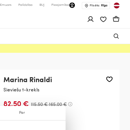
Emuars
Palīdzība
BUJ
Pieejamība
Pilsēta:
Rīga
app.shop.ui.wis
Grozs
Marina Rinaldi
Sieviešu t-krekls
82,50 €
115,50 €
165,00 €
Par
Krāsa:
Smilšu
002