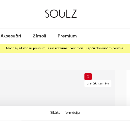
Aksesuāri
Zīmoli
Premium
Abonējiet mūsu jaunumus un uzziniet par mūsu izpārdošanām pirmie!
%
Lielāki izmēri
Sīkāka informācija