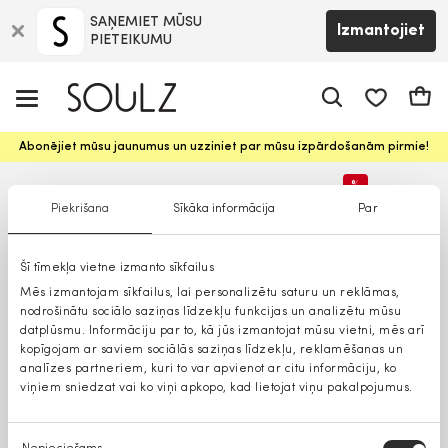
SAŅEMIET MŪSU
Izmantojiet
PIETEIKUMU
app.shop.ui.
Groz
Abonējiet mūsu jaunumus un uzziniet par mūsu izpārdošanām pirmie!
%
Piekrišana
Sīkāka informācija
Par
Lielāki izmēri
Šī tīmekļa vietne izmanto sīkfailus
Mēs izmantojam sīkfailus, lai personalizētu saturu un reklāmas,
nodrošinātu sociālo saziņas līdzekļu funkcijas un analizētu mūsu
datplūsmu. Informāciju par to, kā jūs izmantojat mūsu vietni, mēs arī
kopīgojam ar saviem sociālās saziņas līdzekļu, reklamēšanas un
analīzes partneriem, kuri to var apvienot ar citu informāciju, ko
viņiem sniedzat vai ko viņi apkopo, kad lietojat viņu pakalpojumus.
Piekrišanas