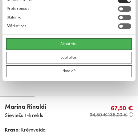
Nepieciešams
izvēle
Preferences
Statistika
Mārketings
Atļaut visu
Ļaut atlasi
Noraidīt
Marina Rinaldi
67,50 €
94,50 €
135,00 €
Sieviešu t-krekls
Krāsa:
Krēmveida