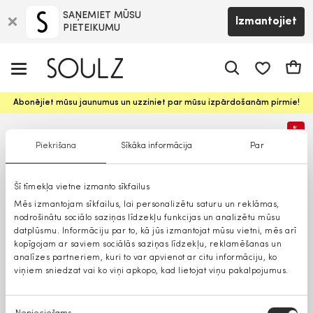
SAŅEMIET MŪSU
Izmantojiet
PIETEIKUMU
app.shop.ui.
Groz
Abonējiet mūsu jaunumus un uzziniet par mūsu izpārdošanām pirmie!
%
Piekrišana
Sīkāka informācija
Par
Šī tīmekļa vietne izmanto sīkfailus
Mēs izmantojam sīkfailus, lai personalizētu saturu un reklāmas,
nodrošinātu sociālo saziņas līdzekļu funkcijas un analizētu mūsu
datplūsmu. Informāciju par to, kā jūs izmantojat mūsu vietni, mēs arī
kopīgojam ar saviem sociālās saziņas līdzekļu, reklamēšanas un
analīzes partneriem, kuri to var apvienot ar citu informāciju, ko
viņiem sniedzat vai ko viņi apkopo, kad lietojat viņu pakalpojumus.
Piekrišanas