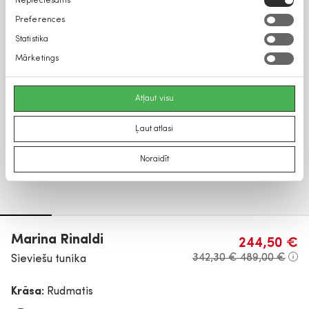
Nepieciešams
izvēle
Preferences
Statistika
Mārketings
Atļaut visu
Ļaut atlasi
Noraidīt
Marina Rinaldi
244,50 €
342,30 €
489,00 €
Sieviešu tunika
Krāsa:
Rudmatis