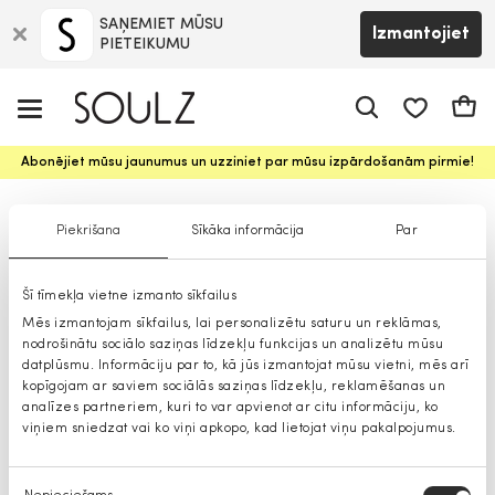
SAŅEMIET MŪSU
Izmantojiet
PIETEIKUMU
app.shop.ui.
Groz
Abonējiet mūsu jaunumus un uzziniet par mūsu izpārdošanām pirmie!
Virsjakas sievietēm
Piekrišana
Sīkāka informācija
Par
Šī tīmekļa vietne izmanto sīkfailus
Mēs izmantojam sīkfailus, lai personalizētu saturu un reklāmas,
nodrošinātu sociālo saziņas līdzekļu funkcijas un analizētu mūsu
datplūsmu. Informāciju par to, kā jūs izmantojat mūsu vietni, mēs arī
kopīgojam ar saviem sociālās saziņas līdzekļu, reklamēšanas un
analīzes partneriem, kuri to var apvienot ar citu informāciju, ko
viņiem sniedzat vai ko viņi apkopo, kad lietojat viņu pakalpojumus.
Piekrišanas