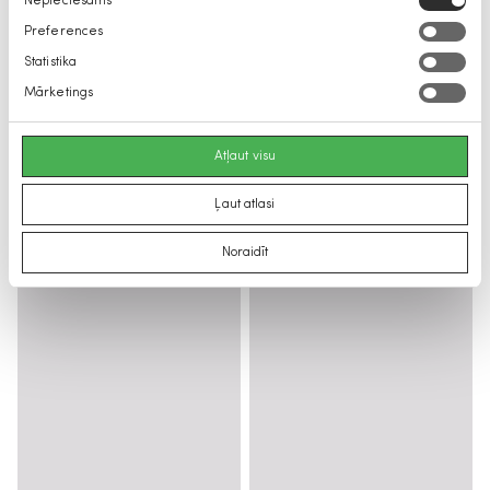
Nepieciešams
izvēle
Preferences
Statistika
Mārketings
Atļaut visu
Ļaut atlasi
Noraidīt