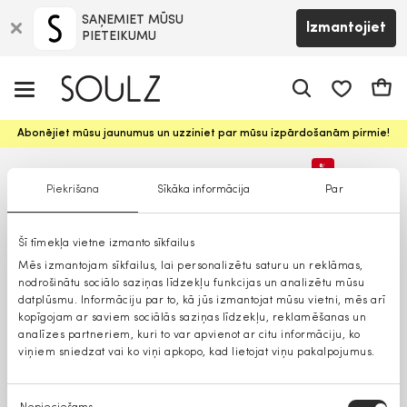
SAŅEMIET MŪSU
Izmantojiet
PIETEIKUMU
app.shop.ui.
Groz
Abonējiet mūsu jaunumus un uzziniet par mūsu izpārdošanām pirmie!
%
Piekrišana
Sīkāka informācija
Par
Lielāki izmēri
Šī tīmekļa vietne izmanto sīkfailus
Mēs izmantojam sīkfailus, lai personalizētu saturu un reklāmas,
nodrošinātu sociālo saziņas līdzekļu funkcijas un analizētu mūsu
datplūsmu. Informāciju par to, kā jūs izmantojat mūsu vietni, mēs arī
kopīgojam ar saviem sociālās saziņas līdzekļu, reklamēšanas un
analīzes partneriem, kuri to var apvienot ar citu informāciju, ko
viņiem sniedzat vai ko viņi apkopo, kad lietojat viņu pakalpojumus.
Piekrišanas