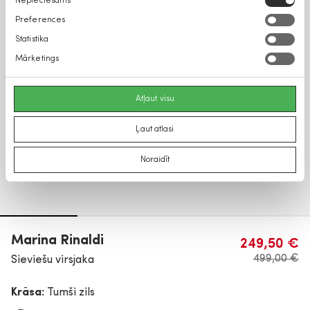
Nepieciešams
izvēle
Preferences
Statistika
Mārketings
Atļaut visu
Ļaut atlasi
Noraidīt
Marina Rinaldi
249,50 €
499,00 €
Sieviešu virsjaka
Krāsa:
Tumši zils