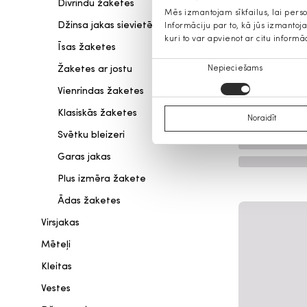
Divrindu žaketes
Mēs izmantojam sīkfailus, lai pers
Džinsa jakas sievietēm
Informāciju par to, kā jūs izmanto
kuri to var apvienot ar citu informā
Īsas žaketes
Piekrišanas
Žaketes ar jostu
Nepieciešams
izvēle
Vienrindas žaketes
Klasiskās žaketes
Noraidīt
Svētku bleizeri
Garas jakas
Plus izmēra žakete
Ādas žaketes
Virsjakas
Mēteļi
Kleitas
Vestes