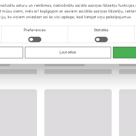
onalizētu saturu un reklāmas, nodrošinātu sociālo saziņas līdzekļu funkcija
jat mūsu vietni, mēs arī kopīgojam ar saviem sociālās saziņas līdzekļu, rek
ciju, ko viņiem sniedzat vai ko viņi apkopo, kad lietojat viņu pakalpojumus.
Preferences
Statistika
Ļaut atlasi