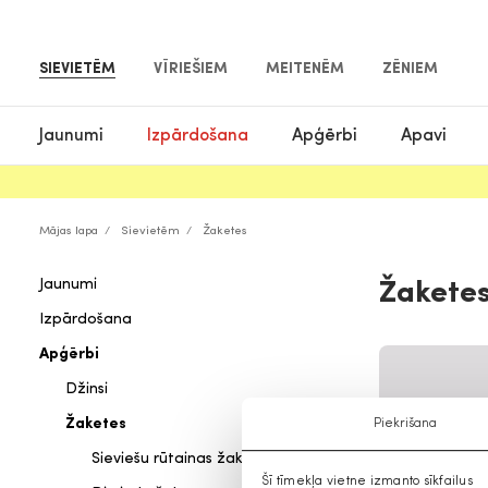
SIEVIETĒM
VĪRIEŠIEM
MEITENĒM
ZĒNIEM
Jaunumi
Izpārdošana
Apģērbi
Apavi
Mājas lapa
Sievietēm
Žaketes
Jaunumi
Žaketes
Izpārdošana
Apģērbi
Džinsi
Žaketes
Piekrišana
Sieviešu rūtainas žaketes
Šī tīmekļa vietne izmanto sīkfailus