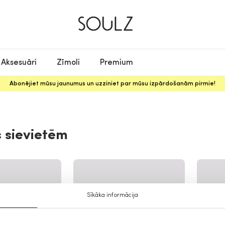
Aksesuāri
Zīmoli
Premium
Abonējiet mūsu jaunumus un uzziniet par mūsu izpārdošanām pirmie!
 sievietēm
Sīkāka informācija