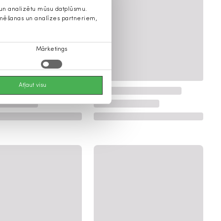
s un analizētu mūsu datplūsmu.
lamēšanas un analīzes partneriem,
Mārketings
Atļaut visu