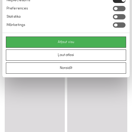
Nepieciešams
izvēle
Preferences
Statistika
Mārketings
Atļaut visu
Ļaut atlasi
Noraidīt