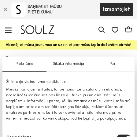
SAŅEMIET MŪSU
Izmantojiet
PIETEIKUMU
app.shop.ui.
Groz
Abonējiet mūsu jaunumus un uzziniet par mūsu izpārdošanām pirmie!
Žaketes sievietēm
Piekrišana
Sīkāka informācija
Par
Šī tīmekļa vietne izmanto sīkfailus
Mēs izmantojam sīkfailus, lai personalizētu saturu un reklāmas,
nodrošinātu sociālo saziņas līdzekļu funkcijas un analizētu mūsu
datplūsmu. Informāciju par to, kā jūs izmantojat mūsu vietni, mēs arī
kopīgojam ar saviem sociālās saziņas līdzekļu, reklamēšanas un
analīzes partneriem, kuri to var apvienot ar citu informāciju, ko
viņiem sniedzat vai ko viņi apkopo, kad lietojat viņu pakalpojumus.
Piekrišanas