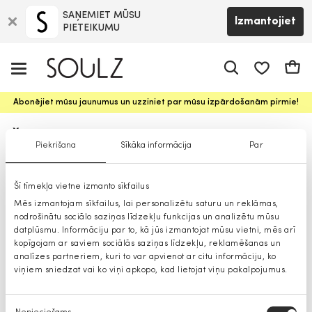
SAŅEMIET MŪSU
Izmantojiet
PIETEIKUMU
app.shop.ui.
Groz
Abonējiet mūsu jaunumus un uzziniet par mūsu izpārdošanām pirmie!
Žaketes sievietēm
Piekrišana
Sīkāka informācija
Par
Šī tīmekļa vietne izmanto sīkfailus
Mēs izmantojam sīkfailus, lai personalizētu saturu un reklāmas,
nodrošinātu sociālo saziņas līdzekļu funkcijas un analizētu mūsu
datplūsmu. Informāciju par to, kā jūs izmantojat mūsu vietni, mēs arī
kopīgojam ar saviem sociālās saziņas līdzekļu, reklamēšanas un
analīzes partneriem, kuri to var apvienot ar citu informāciju, ko
viņiem sniedzat vai ko viņi apkopo, kad lietojat viņu pakalpojumus.
Piekrišanas