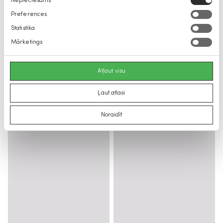
Nepieciešams
izvēle
Preferences
Statistika
Mārketings
Atļaut visu
Ļaut atlasi
Noraidīt