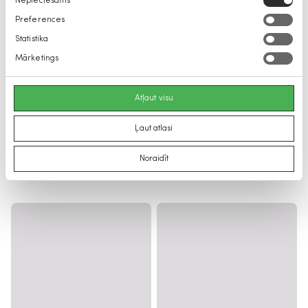
Nepieciešams
izvēle
Preferences
Statistika
Mārketings
Atļaut visu
Ļaut atlasi
Noraidīt