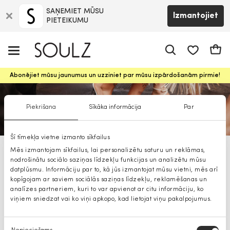
SAŅEMIET MŪSU
Izmantojiet
PIETEIKUMU
app.shop.ui.
Groz
Abonējiet mūsu jaunumus un uzziniet par mūsu izpārdošanām pirmie!
Piekrišana
Sīkāka informācija
Par
Šī tīmekļa vietne izmanto sīkfailus
Mēs izmantojam sīkfailus, lai personalizētu saturu un reklāmas,
ALDO sportiska stila apavi
nodrošinātu sociālo saziņas līdzekļu funkcijas un analizētu mūsu
datplūsmu. Informāciju par to, kā jūs izmantojat mūsu vietni, mēs arī
kopīgojam ar saviem sociālās saziņas līdzekļu, reklamēšanas un
analīzes partneriem, kuri to var apvienot ar citu informāciju, ko
viņiem sniedzat vai ko viņi apkopo, kad lietojat viņu pakalpojumus.
Piekrišanas